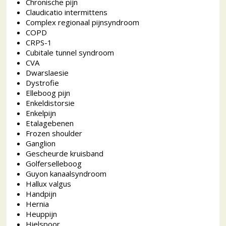
Chronische pijn
Claudicatio intermittens
Complex regionaal pijnsyndroom
COPD
CRPS-1
Cubitale tunnel syndroom
CVA
Dwarslaesie
Dystrofie
Elleboog pijn
Enkeldistorsie
Enkelpijn
Etalagebenen
Frozen shoulder
Ganglion
Gescheurde kruisband
Golferselleboog
Guyon kanaalsyndroom
Hallux valgus
Handpijn
Hernia
Heuppijn
Hielspoor