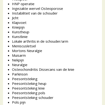
HNP operatie
Ingezakte wervel Osteoporose
Instabiliteit van de schouder
Jicht
Klapvoet
Kniepijn
Kunstheup
Kunstknie
Lokale arthritis in de schouder/arm
Meniscusletsel
Mortons Neuralgie
Muisarm
Nekpijn
Neuralgie
Osteochondritis Dissecans van de knie
Parkinson
Peesontsteking
Peesontsteking heup
Peesontsteking knie
Peesontsteking pols
Peesontsteking schouder
Pols pijn