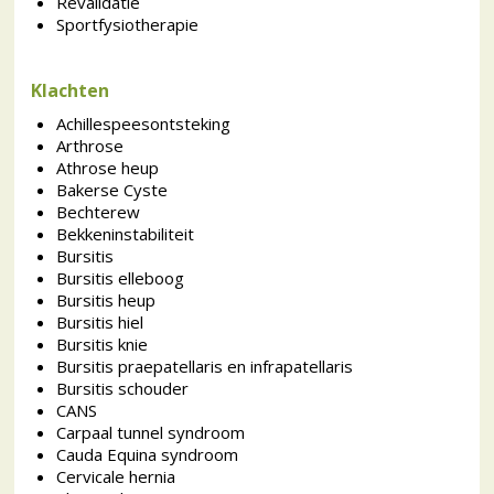
Revalidatie
Sportfysiotherapie
Klachten
Achillespeesontsteking
Arthrose
Athrose heup
Bakerse Cyste
Bechterew
Bekkeninstabiliteit
Bursitis
Bursitis elleboog
Bursitis heup
Bursitis hiel
Bursitis knie
Bursitis praepatellaris en infrapatellaris
Bursitis schouder
CANS
Carpaal tunnel syndroom
Cauda Equina syndroom
Cervicale hernia