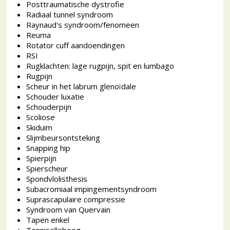
Posttraumatische dystrofie
Radiaal tunnel syndroom
Raynaud's syndroom/fenomeen
Reuma
Rotator cuff aandoendingen
RSI
Rugklachten: lage rugpijn, spit en lumbago
Rugpijn
Scheur in het labrum glenoïdale
Schouder luxatie
Schouderpijn
Scoliose
Skiduim
Slijmbeursontsteking
Snapping hip
Spierpijn
Spierscheur
Spondvlolisthesis
Subacromiaal impingementsyndroom
Suprascapulaire compressie
Syndroom van Quervain
Tapen enkel