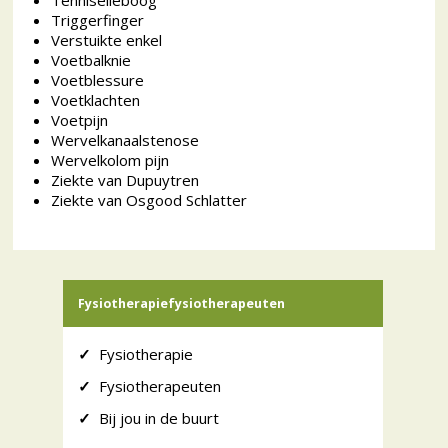
Tenniselleboog
Triggerfinger
Verstuikte enkel
Voetbalknie
Voetblessure
Voetklachten
Voetpijn
Wervelkanaalstenose
Wervelkolom pijn
Ziekte van Dupuytren
Ziekte van Osgood Schlatter
Fysiotherapiefysiotherapeuten
✓
Fysiotherapie
✓
Fysiotherapeuten
✓
Bij jou in de buurt