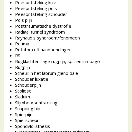
Peesontsteking knie
Peesontsteking pols
Peesontsteking schouder
Pols pijn
Posttraumatische dystrofie
Radiaal tunnel syndroom
Raynaud's syndroom/fenomeen
Reuma
Rotator cuff aandoendingen
RSI
Rugklachten: lage rugpijn, spit en lumbago
Rugpijn
Scheur in het labrum glenoïdale
Schouder luxatie
Schouderpijn
Scoliose
Skiduim
Slijmbeursontsteking
Snapping hip
Spierpijn
Spierscheur
Spondvlolisthesis