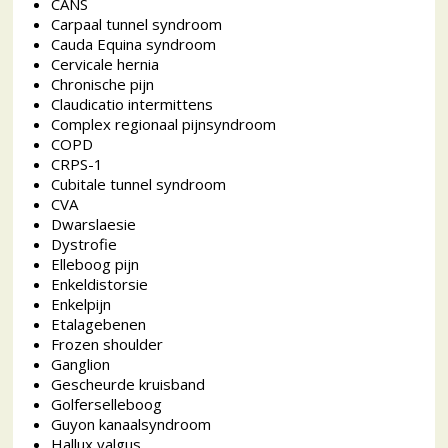
CANS
Carpaal tunnel syndroom
Cauda Equina syndroom
Cervicale hernia
Chronische pijn
Claudicatio intermittens
Complex regionaal pijnsyndroom
COPD
CRPS-1
Cubitale tunnel syndroom
CVA
Dwarslaesie
Dystrofie
Elleboog pijn
Enkeldistorsie
Enkelpijn
Etalagebenen
Frozen shoulder
Ganglion
Gescheurde kruisband
Golferselleboog
Guyon kanaalsyndroom
Hallux valgus