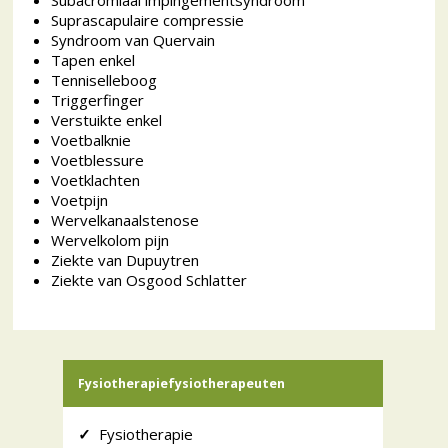
Subacromiaal impingementsyndroom
Suprascapulaire compressie
Syndroom van Quervain
Tapen enkel
Tenniselleboog
Triggerfinger
Verstuikte enkel
Voetbalknie
Voetblessure
Voetklachten
Voetpijn
Wervelkanaalstenose
Wervelkolom pijn
Ziekte van Dupuytren
Ziekte van Osgood Schlatter
Fysiotherapiefysiotherapeuten
✓
Fysiotherapie