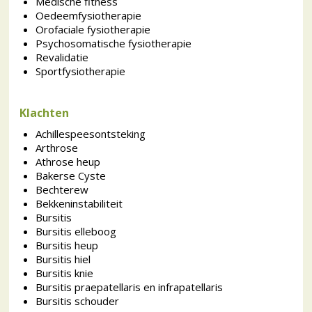
Medische fitness
Oedeemfysiotherapie
Orofaciale fysiotherapie
Psychosomatische fysiotherapie
Revalidatie
Sportfysiotherapie
Klachten
Achillespeesontsteking
Arthrose
Athrose heup
Bakerse Cyste
Bechterew
Bekkeninstabiliteit
Bursitis
Bursitis elleboog
Bursitis heup
Bursitis hiel
Bursitis knie
Bursitis praepatellaris en infrapatellaris
Bursitis schouder