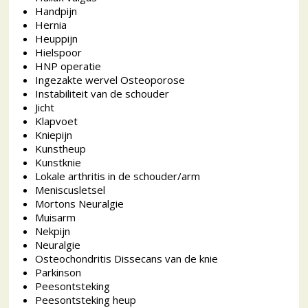
Handpijn
Hernia
Heuppijn
Hielspoor
HNP operatie
Ingezakte wervel Osteoporose
Instabiliteit van de schouder
Jicht
Klapvoet
Kniepijn
Kunstheup
Kunstknie
Lokale arthritis in de schouder/arm
Meniscusletsel
Mortons Neuralgie
Muisarm
Nekpijn
Neuralgie
Osteochondritis Dissecans van de knie
Parkinson
Peesontsteking
Peesontsteking heup