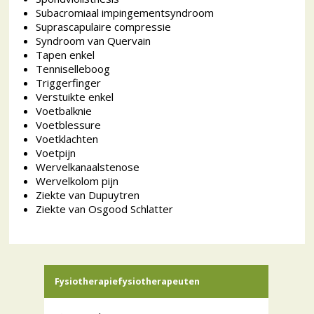
Subacromiaal impingementsyndroom
Suprascapulaire compressie
Syndroom van Quervain
Tapen enkel
Tenniselleboog
Triggerfinger
Verstuikte enkel
Voetbalknie
Voetblessure
Voetklachten
Voetpijn
Wervelkanaalstenose
Wervelkolom pijn
Ziekte van Dupuytren
Ziekte van Osgood Schlatter
Fysiotherapiefysiotherapeuten