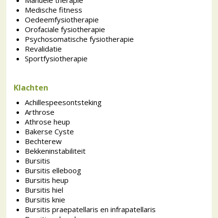
Manuele therapie
Medische fitness
Oedeemfysiotherapie
Orofaciale fysiotherapie
Psychosomatische fysiotherapie
Revalidatie
Sportfysiotherapie
Klachten
Achillespeesontsteking
Arthrose
Athrose heup
Bakerse Cyste
Bechterew
Bekkeninstabiliteit
Bursitis
Bursitis elleboog
Bursitis heup
Bursitis hiel
Bursitis knie
Bursitis praepatellaris en infrapatellaris