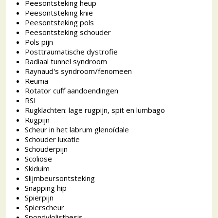
Peesontsteking heup
Peesontsteking knie
Peesontsteking pols
Peesontsteking schouder
Pols pijn
Posttraumatische dystrofie
Radiaal tunnel syndroom
Raynaud's syndroom/fenomeen
Reuma
Rotator cuff aandoendingen
RSI
Rugklachten: lage rugpijn, spit en lumbago
Rugpijn
Scheur in het labrum glenoïdale
Schouder luxatie
Schouderpijn
Scoliose
Skiduim
Slijmbeursontsteking
Snapping hip
Spierpijn
Spierscheur
Spondvlolisthesis