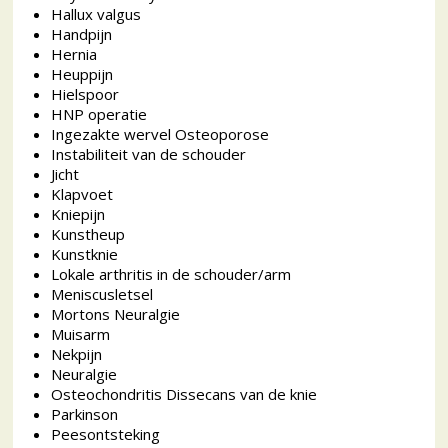
Hallux valgus
Handpijn
Hernia
Heuppijn
Hielspoor
HNP operatie
Ingezakte wervel Osteoporose
Instabiliteit van de schouder
Jicht
Klapvoet
Kniepijn
Kunstheup
Kunstknie
Lokale arthritis in de schouder/arm
Meniscusletsel
Mortons Neuralgie
Muisarm
Nekpijn
Neuralgie
Osteochondritis Dissecans van de knie
Parkinson
Peesontsteking