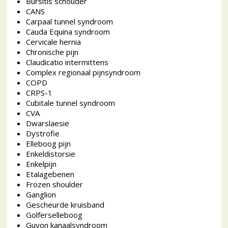
Bursitis schouder
CANS
Carpaal tunnel syndroom
Cauda Equina syndroom
Cervicale hernia
Chronische pijn
Claudicatio intermittens
Complex regionaal pijnsyndroom
COPD
CRPS-1
Cubitale tunnel syndroom
CVA
Dwarslaesie
Dystrofie
Elleboog pijn
Enkeldistorsie
Enkelpijn
Etalagebenen
Frozen shoulder
Ganglion
Gescheurde kruisband
Golferselleboog
Guyon kanaalsyndroom